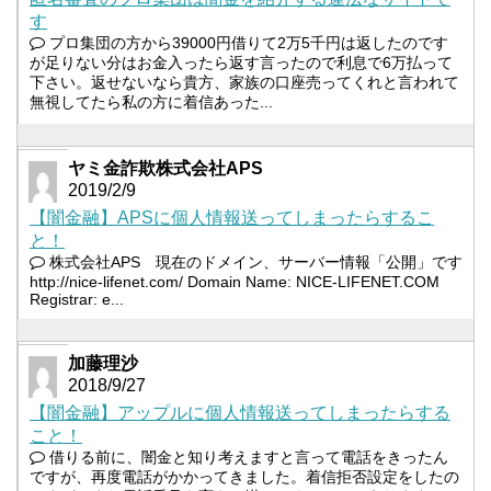
す
プロ集団の方から39000円借りて2万5千円は返したのです
が足りない分はお金入ったら返す言ったので利息で6万払って
下さい。返せないなら貴方、家族の口座売ってくれと言われて
無視してたら私の方に着信あった...
ヤミ金詐欺株式会社APS
2019/2/9
【闇金融】APSに個人情報送ってしまったらするこ
と！
株式会社APS 現在のドメイン、サーバー情報「公開」です
http://nice-lifenet.com/ Domain Name: NICE-LIFENET.COM
Registrar: e...
加藤理沙
2018/9/27
【闇金融】アップルに個人情報送ってしまったらする
こと！
借りる前に、闇金と知り考えますと言って電話をきったん
ですが、再度電話がかかってきました。着信拒否設定をしたの