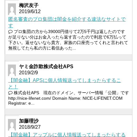
梅沢友子
2019/6/12
匿名審査のプロ集団は闇金を紹介する違法なサイトで
す
プロ集団の方から39000円借りて2万5千円は返したのです
が足りない分はお金入ったら返す言ったので利息で6万払って
下さい。返せないなら貴方、家族の口座売ってくれと言われて
無視してたら私の方に着信あった...
ヤミ金詐欺株式会社APS
2019/2/9
【闇金融】APSに個人情報送ってしまったらするこ
と！
株式会社APS 現在のドメイン、サーバー情報「公開」です
http://nice-lifenet.com/ Domain Name: NICE-LIFENET.COM
Registrar: e...
加藤理沙
2018/9/27
【闇金融】アップルに個人情報送ってしまったらする