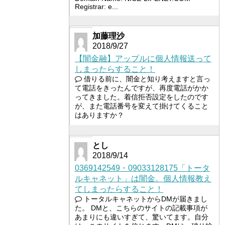
Registrar: e...
加藤理沙
2018/9/27
【闇金融】アップルに個人情報送って
しまったらすること！
借りる前に、闇金と知り考えますと言っ
て電話をきったんですが、再度電話がかか
ってきました。着信拒否設定をしたのです
が、また電話番号を変えて掛けてくること
はありますか？
とし
2018/9/14
0369142549・09033128175「トータ
ルキャネット」は闇金。個人情報教え
てしまったらすること！
トータルキャネットからDMが届きまし
た。 DMと、こちらのサイトの記載事項が
あまりにも違いすぎて、驚いてます。自分