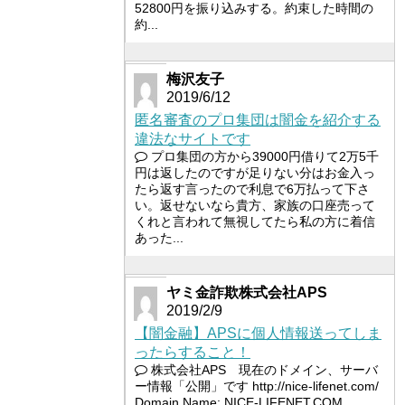
52800円を振り込みする。約束した時間の
約...
梅沢友子
2019/6/12
匿名審査のプロ集団は闇金を紹介する
違法なサイトです
プロ集団の方から39000円借りて2万5千
円は返したのですが足りない分はお金入っ
たら返す言ったので利息で6万払って下さ
い。返せないなら貴方、家族の口座売って
くれと言われて無視してたら私の方に着信
あった...
ヤミ金詐欺株式会社APS
2019/2/9
【闇金融】APSに個人情報送ってしま
ったらすること！
株式会社APS 現在のドメイン、サーバ
ー情報「公開」です http://nice-lifenet.com/
Domain Name: NICE-LIFENET.COM