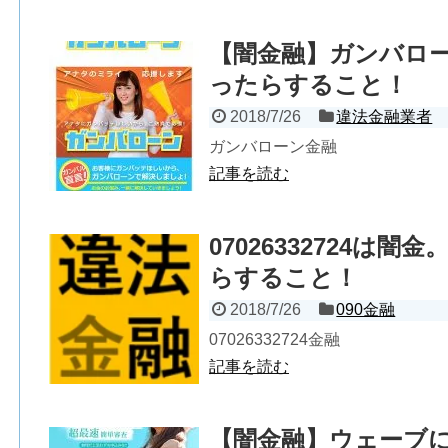
【闇金融】ガンバロ
ったらすること！
2018/7/26
違法金融業者
ガンバローン金融
記事を読む
07026332724は
らすること！
2018/7/26
090金融
07026332724金融
記事を読む
【闇金融】ウェーブ