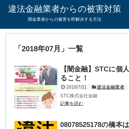
違法金融業者からの被害対策
闇金業者からの被害を即解決する方法
「
2018年07月
」
一覧
【闇金融】STCに個
ること！
2018/7/31
違法金融業者
STC株式会社金融
記事を読む
08078525178の