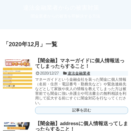
違法金融業者からの被害対策
闇金業者からの被害を即解決する方法
「
2020年12月
」
一覧
【闇金融】マネーガイドに個人情報送っ
てしまったらすること！
2020/12/27
違法金融業者
マネーガイドという金融会社を装った闇金に個人情報
（名前・住所・電話番号・勤務先など）や緊急連絡先
などとして家族や友人の情報を教えてしまった方は被
害前でも闇金に強い弁護士や司法書士の無料相談を利
用して拡大する前にすぐに闇金対応を行なってくださ
い。
記事を読む
【闇金融】addressに個人情報送ってしま
ったらすること！