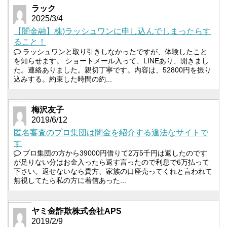
ラック
2025/3/4
【闇金融】株)ラッシュワンに申し込んでしまったらす
ること！
ラッシュワンと取り引きしなかったですが、体験したこと
を知らせます。 ショートメール入って、LINEあり、開きまし
た。連絡ありました。親切丁寧です。内容は、52800円を振り
込みする。約束した時間の約...
梅沢友子
2019/6/12
匿名審査のプロ集団は闇金を紹介する違法なサイトで
す
プロ集団の方から39000円借りて2万5千円は返したのです
が足りない分はお金入ったら返す言ったので利息で6万払って
下さい。返せないなら貴方、家族の口座売ってくれと言われて
無視してたら私の方に着信あった...
ヤミ金詐欺株式会社APS
2019/2/9