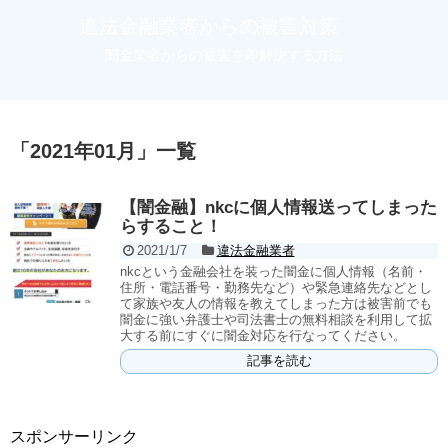
違法金融業者からの被害対策
闇金業者からの被害を即解決する方法
「
2021年01月
」
一覧
【闇金融】nkcに個人情報送ってしまった
らすること！
2021/1/7
違法金融業者
nkcという金融会社を装った闇金に個人情報（名前・
住所・電話番号・勤務先など）や緊急連絡先などとし
て家族や友人の情報を教えてしまった方は被害前でも
闇金に強い弁護士や司法書士の無料相談を利用して拡
大する前にすぐに闇金対応を行なってください。
記事を読む
スポンサーリンク