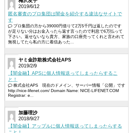
梅沢友子
2019/6/12
匿名審査のプロ集団は闇金を紹介する違法なサイトで
す
プロ集団の方から39000円借りて2万5千円は返したのです
が足りない分はお金入ったら返す言ったので利息で6万払って
下さい。返せないなら貴方、家族の口座売ってくれと言われて
無視してたら私の方に着信あった...
ヤミ金詐欺株式会社APS
2019/2/9
【闇金融】APSに個人情報送ってしまったらするこ
と！
株式会社APS 現在のドメイン、サーバー情報「公開」です
http://nice-lifenet.com/ Domain Name: NICE-LIFENET.COM
Registrar: e...
加藤理沙
2018/9/27
【闇金融】アップルに個人情報送ってしまったらする
こと！