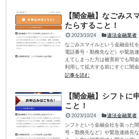
【闇金融】なごみス
たらすること！
2023/10/24
違法金融業者
なごみスマイルという金融会社
電話番号・勤務先など）や緊急
えてしまった方は被害前でも闇
利用して拡大する前にすぐに闇
記事を読む
【闇金融】シフトに
こと！
2023/10/24
違法金融業者
シフトという金融会社を装った
号・勤務先など）や緊急連絡先