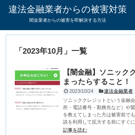
違法金融業者からの被害対策
闇金業者からの被害を即解決する方法
「
2023年10月
」
一覧
【闇金融】ソニック
まったらすること！
2023/10/24
違法金融業者
ソニッククレジットという金融
所・電話番号・勤務先など）や
を教えてしまった方は被害前で
談を利用して拡大する前にすぐ
記事を読む