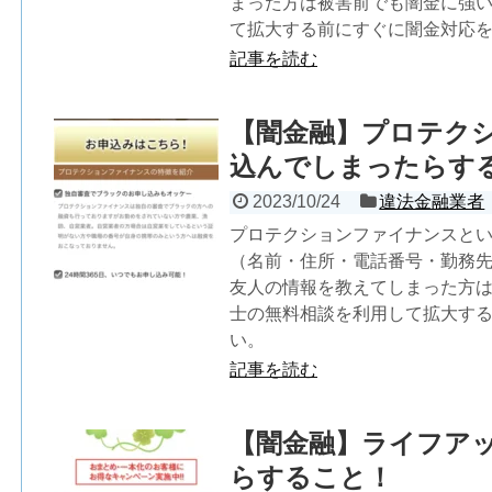
まった方は被害前でも闇金に強
て拡大する前にすぐに闇金対応
記事を読む
【闇金融】プロテク
込んでしまったらす
2023/10/24
違法金融業者
プロテクションファイナンスと
（名前・住所・電話番号・勤務
友人の情報を教えてしまった方
士の無料相談を利用して拡大す
い。
記事を読む
【闇金融】ライフア
らすること！