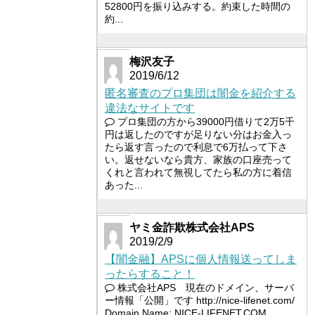
52800円を振り込みする。約束した時間の
約...
梅沢友子
2019/6/12
匿名審査のプロ集団は闇金を紹介する
違法なサイトです
プロ集団の方から39000円借りて2万5千
円は返したのですが足りない分はお金入っ
たら返す言ったので利息で6万払って下さ
い。返せないなら貴方、家族の口座売って
くれと言われて無視してたら私の方に着信
あった...
ヤミ金詐欺株式会社APS
2019/2/9
【闇金融】APSに個人情報送ってしま
ったらすること！
株式会社APS 現在のドメイン、サーバ
ー情報「公開」です http://nice-lifenet.com/
Domain Name: NICE-LIFENET.COM