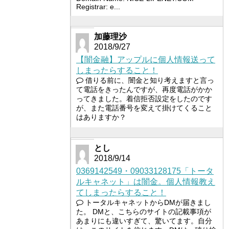
Registrar: e...
加藤理沙
2018/9/27
【闇金融】アップルに個人情報送って
しまったらすること！
借りる前に、闇金と知り考えますと言っ
て電話をきったんですが、再度電話がかか
ってきました。着信拒否設定をしたのです
が、また電話番号を変えて掛けてくること
はありますか？
とし
2018/9/14
0369142549・09033128175「トータ
ルキャネット」は闇金。個人情報教え
てしまったらすること！
トータルキャネットからDMが届きまし
た。 DMと、こちらのサイトの記載事項が
あまりにも違いすぎて、驚いてます。自分