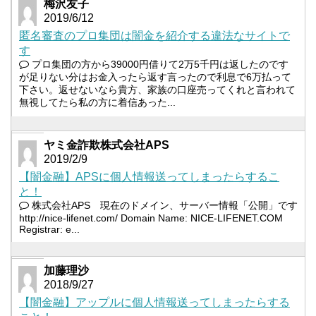
梅沢友子
2019/6/12
匿名審査のプロ集団は闇金を紹介する違法なサイトで
す
プロ集団の方から39000円借りて2万5千円は返したのです
が足りない分はお金入ったら返す言ったので利息で6万払って
下さい。返せないなら貴方、家族の口座売ってくれと言われて
無視してたら私の方に着信あった...
ヤミ金詐欺株式会社APS
2019/2/9
【闇金融】APSに個人情報送ってしまったらするこ
と！
株式会社APS 現在のドメイン、サーバー情報「公開」です
http://nice-lifenet.com/ Domain Name: NICE-LIFENET.COM
Registrar: e...
加藤理沙
2018/9/27
【闇金融】アップルに個人情報送ってしまったらする