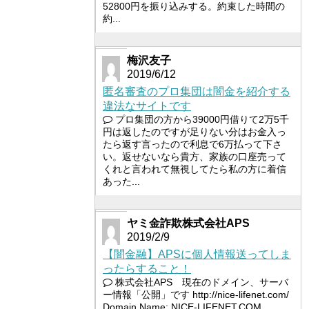
52800円を振り込みする。約束した時間の
約...
梅沢友子
2019/6/12
匿名審査のプロ集団は闇金を紹介する
違法なサイトです
プロ集団の方から39000円借りて2万5千
円は返したのですが足りない分はお金入っ
たら返す言ったので利息で6万払って下さ
い。返せないなら貴方、家族の口座売って
くれと言われて無視してたら私の方に着信
あった...
ヤミ金詐欺株式会社APS
2019/2/9
【闇金融】APSに個人情報送ってしま
ったらすること！
株式会社APS 現在のドメイン、サーバ
ー情報「公開」です http://nice-lifenet.com/
Domain Name: NICE-LIFENET.COM