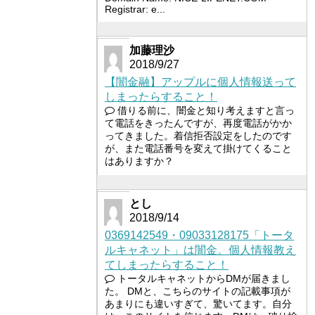
Registrar: e...
加藤理沙
2018/9/27
【闇金融】アップルに個人情報送って
しまったらすること！
借りる前に、闇金と知り考えますと言っ
て電話をきったんですが、再度電話がかか
ってきました。着信拒否設定をしたのです
が、また電話番号を変えて掛けてくること
はありますか？
とし
2018/9/14
0369142549・09033128175「トータ
ルキャネット」は闇金。個人情報教え
てしまったらすること！
トータルキャネットからDMが届きまし
た。 DMと、こちらのサイトの記載事項が
あまりにも違いすぎて、驚いてます。自分