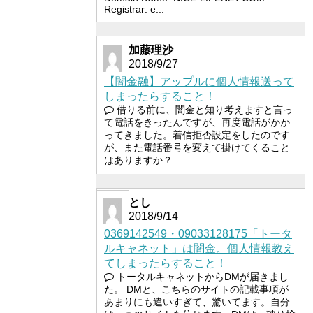
Registrar: e...
加藤理沙
2018/9/27
【闇金融】アップルに個人情報送って
しまったらすること！
借りる前に、闇金と知り考えますと言っ
て電話をきったんですが、再度電話がかか
ってきました。着信拒否設定をしたのです
が、また電話番号を変えて掛けてくること
はありますか？
とし
2018/9/14
0369142549・09033128175「トータ
ルキャネット」は闇金。個人情報教え
てしまったらすること！
トータルキャネットからDMが届きまし
た。 DMと、こちらのサイトの記載事項が
あまりにも違いすぎて、驚いてます。自分