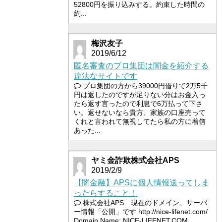
52800円を振り込みする。約束した時間の
約...
梅沢友子
2019/6/12
匿名審査のプロ集団は闇金を紹介する
違法なサイトです
プロ集団の方から39000円借りて2万5千
円は返したのですが足りない分はお金入っ
たら返す言ったので利息で6万払って下さ
い。返せないなら貴方、家族の口座売って
くれと言われて無視してたら私の方に着信
あった...
ヤミ金詐欺株式会社APS
2019/2/9
【闇金融】APSに個人情報送ってしま
ったらすること！
株式会社APS 現在のドメイン、サーバ
ー情報「公開」です http://nice-lifenet.com/
Domain Name: NICE-LIFENET.COM