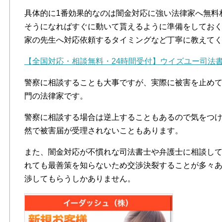
具体的に1番効果的なのは闇金対応に強い法律家へ無料
そうになればすぐに動いて貰えるように準備をしてお
家の先生へ対応依頼するタイミングなど丁寧に教えて
【全国対応・相談無料・24時間受付】ウイズユー司法
警察に相談することも大事ですが、実際に被害を止め
門の法律家です。
警察に相談する場合は逆上することもあるので気をつ
然で被害届が受理されないこともあります。
また、闇金対応が不慣れな司法書士や弁護士に相談し
れても最善策を知らないため交渉決裂することが多々
渉してもらうしかありません。