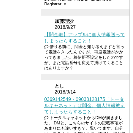
Registrar: e...
加藤理沙
2018/9/27
【闇金融】アップルに個人情報送って
しまったらすること！
借りる前に、闇金と知り考えますと言っ
て電話をきったんですが、再度電話がかか
ってきました。着信拒否設定をしたのです
が、また電話番号を変えて掛けてくること
はありますか？
とし
2018/9/14
0369142549・09033128175「トータ
ルキャネット」は闇金。個人情報教え
てしまったらすること！
トータルキャネットからDMが届きまし
た。 DMと、こちらのサイトの記載事項が
あまりにも違いすぎて、驚いてます。自分