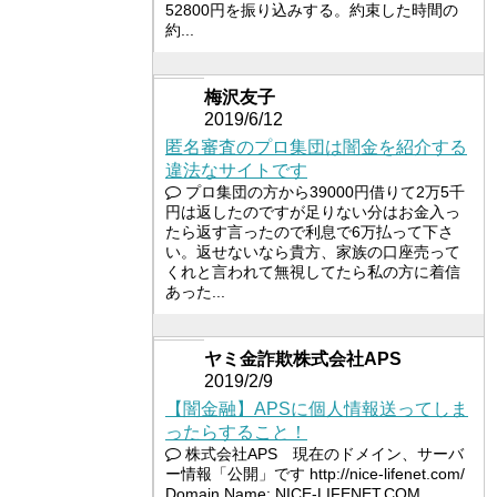
52800円を振り込みする。約束した時間の
約...
梅沢友子
2019/6/12
匿名審査のプロ集団は闇金を紹介する
違法なサイトです
プロ集団の方から39000円借りて2万5千
円は返したのですが足りない分はお金入っ
たら返す言ったので利息で6万払って下さ
い。返せないなら貴方、家族の口座売って
くれと言われて無視してたら私の方に着信
あった...
ヤミ金詐欺株式会社APS
2019/2/9
【闇金融】APSに個人情報送ってしま
ったらすること！
株式会社APS 現在のドメイン、サーバ
ー情報「公開」です http://nice-lifenet.com/
Domain Name: NICE-LIFENET.COM