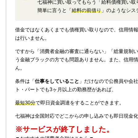
七福神に買い取ってもらう「給料債権買い取
簡単に言うと「
給料の前借り
」のようなシス
借金ではなくあくまでも債権買い取りなので、信用情報機
は行いません。
ですから「消費者金融の審査に通らない」「総量規制
う金融ブラックの方でも問題ありません。また、信用
ん。
条件は「
仕事をしていること
」だけなので公務員や会
ト・パートでも3ヶ月以上の勤務歴があれば、
最短30分
で即日資金調達をすることができます。
七福神は全国対応でどこからの申し込みでも即日現金
※サービスが終了しました。