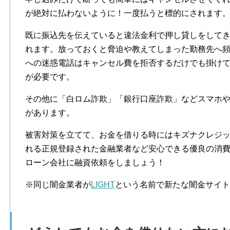
が絶対に払わないように！一度払うと標的にされます
既に振込先を伝えていると違法金利で押し貸しをして
れます。放っておくと脅迫や教えてしまった勤務先へ
への迷惑電話はキャンセル費を拒否するだけでも掛け
が必要です。
その他に「白ロム詐欺」「銀行口座詐欺」などスマホ
があります。
被害対策を立てて、お金を借りる時にはキズナクレジ
れる正規登録された金融業者など安心できる優良の消
ローン会社に融資依頼をしましょう！
※同じ闇金業者が
LIGHT
という名前で新たな闇金サイト