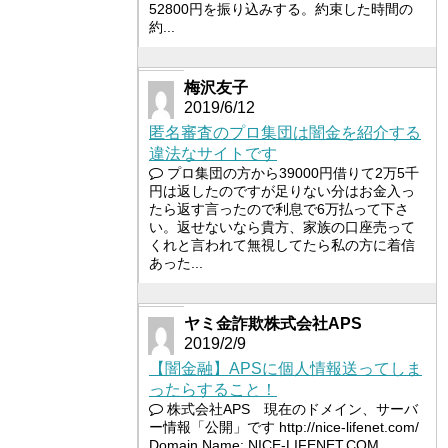
52800円を振り込みする。約束した時間の
約...
梅沢友子
2019/6/12
匿名審査のプロ集団は闇金を紹介する
違法なサイトです
プロ集団の方から39000円借りて2万5千
円は返したのですが足りない分はお金入っ
たら返す言ったので利息で6万払って下さ
い。返せないなら貴方、家族の口座売って
くれと言われて無視してたら私の方に着信
あった...
ヤミ金詐欺株式会社APS
2019/2/9
【闇金融】APSに個人情報送ってしま
ったらすること！
株式会社APS 現在のドメイン、サーバ
ー情報「公開」です http://nice-lifenet.com/
Domain Name: NICE-LIFENET.COM