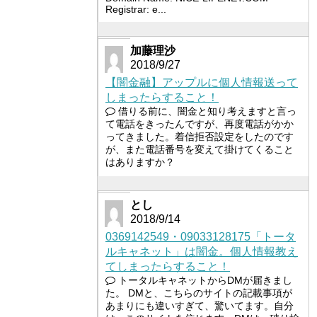
Registrar: e...
加藤理沙
2018/9/27
【闇金融】アップルに個人情報送って
しまったらすること！
借りる前に、闇金と知り考えますと言っ
て電話をきったんですが、再度電話がかか
ってきました。着信拒否設定をしたのです
が、また電話番号を変えて掛けてくること
はありますか？
とし
2018/9/14
0369142549・09033128175「トータ
ルキャネット」は闇金。個人情報教え
てしまったらすること！
トータルキャネットからDMが届きまし
た。 DMと、こちらのサイトの記載事項が
あまりにも違いすぎて、驚いてます。自分