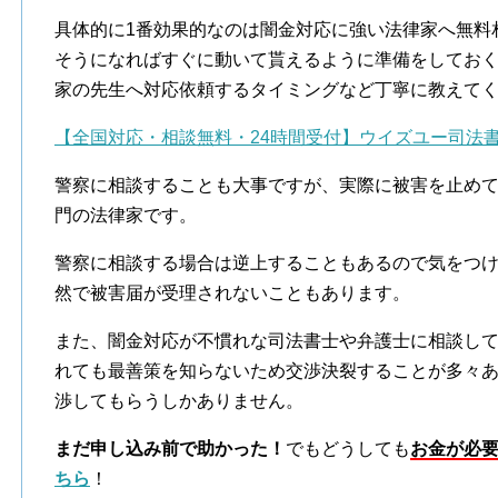
具体的に1番効果的なのは闇金対応に強い法律家へ無料
そうになればすぐに動いて貰えるように準備をしてお
家の先生へ対応依頼するタイミングなど丁寧に教えて
【全国対応・相談無料・24時間受付】ウイズユー司法
警察に相談することも大事ですが、実際に被害を止め
門の法律家です。
警察に相談する場合は逆上することもあるので気をつ
然で被害届が受理されないこともあります。
また、闇金対応が不慣れな司法書士や弁護士に相談し
れても最善策を知らないため交渉決裂することが多々
渉してもらうしかありません。
まだ申し込み前で助かった！
でもどうしても
お金が必
ちら
！