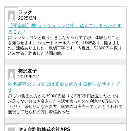
ラック
2025/3/4
【闇金融】株)ラッシュワンに申し込んでしまったらす
ること！
ラッシュワンと取り引きしなかったですが、体験したこと
を知らせます。 ショートメール入って、LINEあり、開きまし
た。連絡ありました。親切丁寧です。内容は、52800円を振り
込みする。約束した時間の約...
梅沢友子
2019/6/12
匿名審査のプロ集団は闇金を紹介する違法なサイトで
す
プロ集団の方から39000円借りて2万5千円は返したのです
が足りない分はお金入ったら返す言ったので利息で6万払って
下さい。返せないなら貴方、家族の口座売ってくれと言われて
無視してたら私の方に着信あった...
ヤミ金詐欺株式会社APS