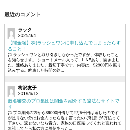
最近のコメント
ラック
2025/3/4
【闇金融】株)ラッシュワンに申し込んでしまったらす
ること！
ラッシュワンと取り引きしなかったですが、体験したこと
を知らせます。 ショートメール入って、LINEあり、開きまし
た。連絡ありました。親切丁寧です。内容は、52800円を振り
込みする。約束した時間の約...
梅沢友子
2019/6/12
匿名審査のプロ集団は闇金を紹介する違法なサイトで
す
プロ集団の方から39000円借りて2万5千円は返したのです
が足りない分はお金入ったら返す言ったので利息で6万払って
下さい。返せないなら貴方、家族の口座売ってくれと言われて
無視してたら私の方に着信あった...