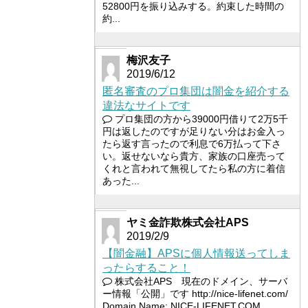
52800円を振り込みする。約束した時間の
約...
梅沢友子
2019/6/12
匿名審査のプロ集団は闇金を紹介する
違法なサイトです
プロ集団の方から39000円借りて2万5千
円は返したのですが足りない分はお金入っ
たら返す言ったので利息で6万払って下さ
い。返せないなら貴方、家族の口座売って
くれと言われて無視してたら私の方に着信
あった...
ヤミ金詐欺株式会社APS
2019/2/9
【闇金融】APSに個人情報送ってしま
ったらすること！
株式会社APS 現在のドメイン、サーバ
ー情報「公開」です http://nice-lifenet.com/
Domain Name: NICE-LIFENET.COM