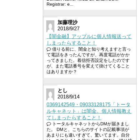
Registrar: e...
加藤理沙
2018/9/27
【闇金融】アップルに個人情報送って
しまったらすること！
借りる前に、闇金と知り考えますと言っ
て電話をきったんですが、再度電話がかか
ってきました。着信拒否設定をしたのです
が、また電話番号を変えて掛けてくること
はありますか？
とし
2018/9/14
0369142549・09033128175「トータ
ルキャネット」は闇金。個人情報教え
てしまったらすること！
トータルキャネットからDMが届きまし
た。 DMと、こちらのサイトの記載事項が
あまりにも違いすぎて、驚いてます。自分