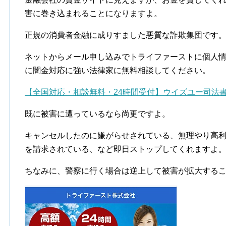
害に巻き込まれることになりますよ。
正規の消費者金融に成りすました悪質な詐欺集団です
ネットからメール申し込みでトライファーストに個人
に闇金対応に強い法律家に無料相談してください。
【全国対応・相談無料・24時間受付】ウイズユー司法
既に被害に遭っているなら尚更ですよ。
キャンセルしたのに嫌がらせされている、無理やり高
を請求されている、など即日ストップしてくれますよ
ちなみに、警察に行く場合は逆上して被害が拡大する