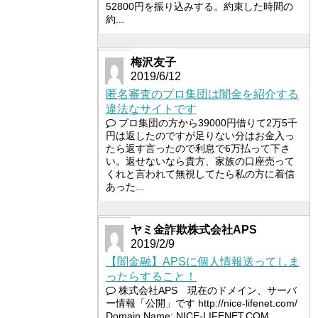
52800円を振り込みする。約束した時間の
約...
梅沢友子
2019/6/12
匿名審査のプロ集団は闇金を紹介する
違法なサイトです
プロ集団の方から39000円借りて2万5千
円は返したのですが足りない分はお金入っ
たら返す言ったので利息で6万払って下さ
い。返せないなら貴方、家族の口座売って
くれと言われて無視してたら私の方に着信
あった...
ヤミ金詐欺株式会社APS
2019/2/9
【闇金融】APSに個人情報送ってしま
ったらすること！
株式会社APS 現在のドメイン、サーバ
ー情報「公開」です http://nice-lifenet.com/
Domain Name: NICE-LIFENET.COM