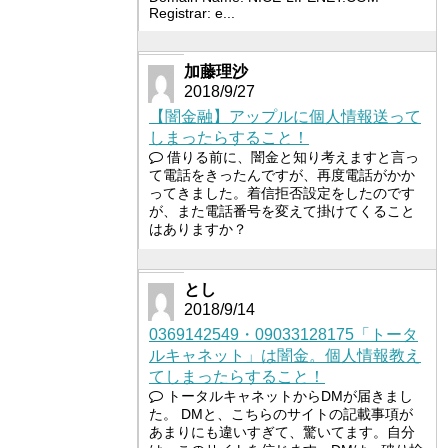
Registrar: e...
加藤理沙
2018/9/27
【闇金融】アップルに個人情報送って
しまったらすること！
借りる前に、闇金と知り考えますと言っ
て電話をきったんですが、再度電話がかか
ってきました。着信拒否設定をしたのです
が、また電話番号を変えて掛けてくること
はありますか？
とし
2018/9/14
0369142549・09033128175「トータ
ルキャネット」は闇金。個人情報教え
てしまったらすること！
トータルキャネットからDMが届きまし
た。 DMと、こちらのサイトの記載事項が
あまりにも違いすぎて、驚いてます。自分