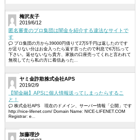
梅沢友子
2019/6/12
匿名審査のプロ集団は闇金を紹介する違法なサイトで
す
プロ集団の方から39000円借りて2万5千円は返したのです
が足りない分はお金入ったら返す言ったので利息で6万払って
下さい。返せないなら貴方、家族の口座売ってくれと言われて
無視してたら私の方に着信あった...
ヤミ金詐欺株式会社APS
2019/2/9
【闇金融】APSに個人情報送ってしまったらするこ
と！
株式会社APS 現在のドメイン、サーバー情報「公開」です
http://nice-lifenet.com/ Domain Name: NICE-LIFENET.COM
Registrar: e...
加藤理沙