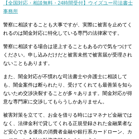
【全国対応・相談無料・24時間受付】ウイズユー司法書士
事務所
警察に相談することも大事ですが、実際に被害を止めてく
れるのは闇金対応に特化している専門の法律家です。
警察に相談する場合は逆上することもあるので気をつけて
ください。申し込みだけだと被害未然で被害届が受理され
ないこともあります。
また、闇金対応が不慣れな司法書士や弁護士に相談して
も、闇金案件は断られたり、受けてくれても最善策を知ら
ないため交渉決裂することが多々あります。闇金対応が得
意な専門家に交渉してもらうしかありません。
被害対策を立てて、お金を借りる時にはマネナビ金融では
なく、法律金利で貸してくれる正規登録された金融業者な
ど安心できる優良の消費者金融や銀行系カードローン、カ