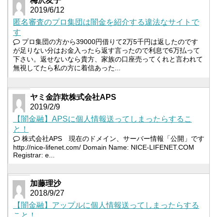
梅沢友子
2019/6/12
匿名審査のプロ集団は闇金を紹介する違法なサイトで
す
プロ集団の方から39000円借りて2万5千円は返したのです
が足りない分はお金入ったら返す言ったので利息で6万払って
下さい。返せないなら貴方、家族の口座売ってくれと言われて
無視してたら私の方に着信あった...
ヤミ金詐欺株式会社APS
2019/2/9
【闇金融】APSに個人情報送ってしまったらするこ
と！
株式会社APS 現在のドメイン、サーバー情報「公開」です
http://nice-lifenet.com/ Domain Name: NICE-LIFENET.COM
Registrar: e...
加藤理沙
2018/9/27
【闇金融】アップルに個人情報送ってしまったらする
こと！