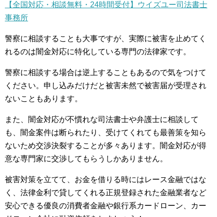
【全国対応・相談無料・24時間受付】ウイズユー司法書士
事務所
警察に相談することも大事ですが、実際に被害を止めてく
れるのは闇金対応に特化している専門の法律家です。
警察に相談する場合は逆上することもあるので気をつけて
ください。申し込みだけだと被害未然で被害届が受理され
ないこともあります。
また、闇金対応が不慣れな司法書士や弁護士に相談して
も、闇金案件は断られたり、受けてくれても最善策を知ら
ないため交渉決裂することが多々あります。闇金対応が得
意な専門家に交渉してもらうしかありません。
被害対策を立てて、お金を借りる時にはレース金融ではな
く、法律金利で貸してくれる正規登録された金融業者など
安心できる優良の消費者金融や銀行系カードローン、カー