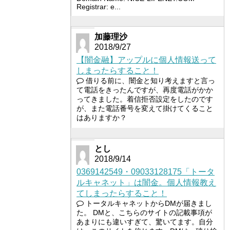
Registrar: e...
加藤理沙
2018/9/27
【闇金融】アップルに個人情報送って
しまったらすること！
借りる前に、闇金と知り考えますと言っ
て電話をきったんですが、再度電話がかか
ってきました。着信拒否設定をしたのです
が、また電話番号を変えて掛けてくること
はありますか？
とし
2018/9/14
0369142549・09033128175「トータ
ルキャネット」は闇金。個人情報教え
てしまったらすること！
トータルキャネットからDMが届きまし
た。 DMと、こちらのサイトの記載事項が
あまりにも違いすぎて、驚いてます。自分