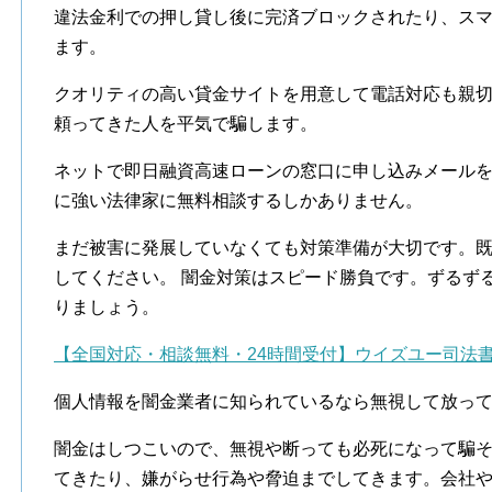
違法金利での押し貸し後に完済ブロックされたり、ス
ます。
クオリティの高い貸金サイトを用意して電話対応も親
頼ってきた人を平気で騙します。
ネットで即日融資高速ローンの窓口に申し込みメール
に強い法律家に無料相談するしかありません。
まだ被害に発展していなくても対策準備が大切です。
してください。 闇金対策はスピード勝負です。ずるず
りましょう。
【全国対応・相談無料・24時間受付】ウイズユー司法
個人情報を闇金業者に知られているなら無視して放っ
闇金はしつこいので、無視や断っても必死になって騙
てきたり、嫌がらせ行為や脅迫までしてきます。会社