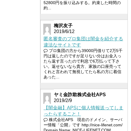
52800円を振り込みする。約束した時間の
約...
梅沢友子
2019/6/12
匿名審査のプロ集団は闇金を紹介する
違法なサイトです
プロ集団の方から39000円借りて2万5千
円は返したのですが足りない分はお金入っ
たら返す言ったので利息で6万払って下さ
い。返せないなら貴方、家族の口座売って
くれと言われて無視してたら私の方に着信
あった...
ヤミ金詐欺株式会社APS
2019/2/9
【闇金融】APSに個人情報送ってしま
ったらすること！
株式会社APS 現在のドメイン、サーバ
ー情報「公開」です http://nice-lifenet.com/
Domain Name: NICE-LIFENET.COM