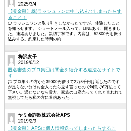
2025/3/4
【闇金融】株)ラッシュワンに申し込んでしまったらす
ること！
ラッシュワンと取り引きしなかったですが、体験したこと
を知らせます。 ショートメール入って、LINEあり、開きまし
た。連絡ありました。親切丁寧です。内容は、52800円を振り
込みする。約束した時間の約...
梅沢友子
2019/6/12
匿名審査のプロ集団は闇金を紹介する違法なサイトで
す
プロ集団の方から39000円借りて2万5千円は返したのです
が足りない分はお金入ったら返す言ったので利息で6万払って
下さい。返せないなら貴方、家族の口座売ってくれと言われて
無視してたら私の方に着信あった...
ヤミ金詐欺株式会社APS
2019/2/9
【闇金融】APSに個人情報送ってしまったらするこ