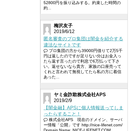
52800円を振り込みする。約束した時間の
約...
梅沢友子
2019/6/12
匿名審査のプロ集団は闇金を紹介する
違法なサイトです
プロ集団の方から39000円借りて2万5千
円は返したのですが足りない分はお金入っ
たら返す言ったので利息で6万払って下さ
い。返せないなら貴方、家族の口座売って
くれと言われて無視してたら私の方に着信
あった...
ヤミ金詐欺株式会社APS
2019/2/9
【闇金融】APSに個人情報送ってしま
ったらすること！
株式会社APS 現在のドメイン、サーバ
ー情報「公開」です http://nice-lifenet.com/
Domain Name: NICE-LIFENET.COM