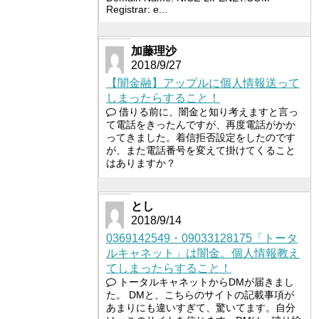
Registrar: e...
加藤理沙
2018/9/27
【闇金融】アップルに個人情報送って
しまったらすること！
借りる前に、闇金と知り考えますと言っ
て電話をきったんですが、再度電話がかか
ってきました。着信拒否設定をしたのです
が、また電話番号を変えて掛けてくること
はありますか？
とし
2018/9/14
0369142549・09033128175「トータ
ルキャネット」は闇金。個人情報教え
てしまったらすること！
トータルキャネットからDMが届きまし
た。 DMと、こちらのサイトの記載事項が
あまりにも違いすぎて、驚いてます。自分