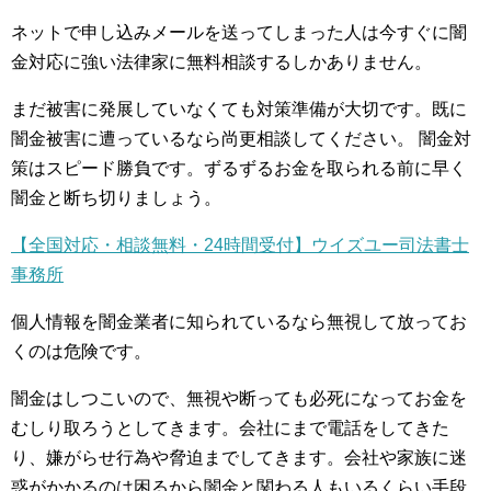
ネットで申し込みメールを送ってしまった人は今すぐに闇
金対応に強い法律家に無料相談するしかありません。
まだ被害に発展していなくても対策準備が大切です。既に
闇金被害に遭っているなら尚更相談してください。 闇金対
策はスピード勝負です。ずるずるお金を取られる前に早く
闇金と断ち切りましょう。
【全国対応・相談無料・24時間受付】ウイズユー司法書士
事務所
個人情報を闇金業者に知られているなら無視して放ってお
くのは危険です。
闇金はしつこいので、無視や断っても必死になってお金を
むしり取ろうとしてきます。会社にまで電話をしてきた
り、嫌がらせ行為や脅迫までしてきます。会社や家族に迷
惑がかかるのは困るから闇金と関わる人もいるくらい手段