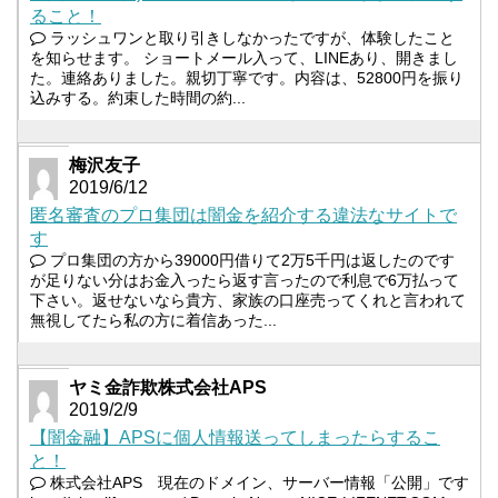
ること！
ラッシュワンと取り引きしなかったですが、体験したこと
を知らせます。 ショートメール入って、LINEあり、開きまし
た。連絡ありました。親切丁寧です。内容は、52800円を振り
込みする。約束した時間の約...
梅沢友子
2019/6/12
匿名審査のプロ集団は闇金を紹介する違法なサイトで
す
プロ集団の方から39000円借りて2万5千円は返したのです
が足りない分はお金入ったら返す言ったので利息で6万払って
下さい。返せないなら貴方、家族の口座売ってくれと言われて
無視してたら私の方に着信あった...
ヤミ金詐欺株式会社APS
2019/2/9
【闇金融】APSに個人情報送ってしまったらするこ
と！
株式会社APS 現在のドメイン、サーバー情報「公開」です