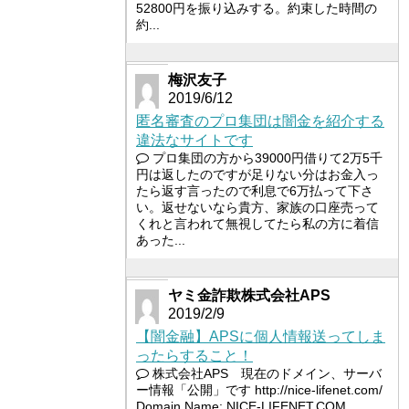
52800円を振り込みする。約束した時間の
約...
梅沢友子
2019/6/12
匿名審査のプロ集団は闇金を紹介する
違法なサイトです
プロ集団の方から39000円借りて2万5千
円は返したのですが足りない分はお金入っ
たら返す言ったので利息で6万払って下さ
い。返せないなら貴方、家族の口座売って
くれと言われて無視してたら私の方に着信
あった...
ヤミ金詐欺株式会社APS
2019/2/9
【闇金融】APSに個人情報送ってしま
ったらすること！
株式会社APS 現在のドメイン、サーバ
ー情報「公開」です http://nice-lifenet.com/
Domain Name: NICE-LIFENET.COM