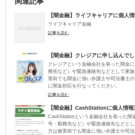
関連記事
【闇金融】ライフキャリアに個人情
ライフキャリア金融
記事を読む
【闇金融】クレジアに申し込んでし
クレジアという金融会社を装った闇金に
務先など）や緊急連絡先などとして家族
害前でも闇金に強い弁護士や司法書士の
に闇金対応を行なってください。
記事を読む
【闇金融】CashStationに個
CashStationという金融会社を装っ
号・勤務先など）や緊急連絡先などとし
方は被害前でも闇金に強い弁護士や司法