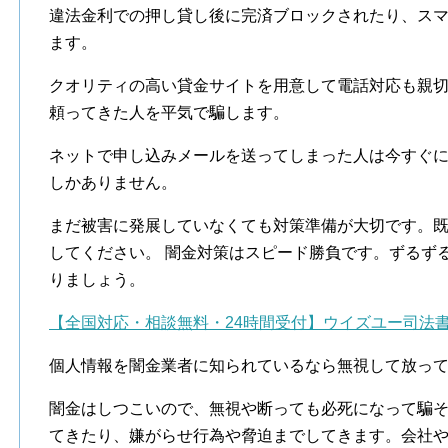
違法金利での押し貸し後に完済ブロックされたり、ス
ます。
クオリティの高い貸金サイトを用意して電話対応も親
頼ってきた人を平気で騙します。
ネットで申し込みメールを送ってしまった人は今すぐ
しかありません。
まだ被害に発展していなくても対策準備が大切です。
してください。 闇金対策はスピード勝負です。ずるず
りましょう。
【全国対応・相談無料・24時間受付】ウイズユー司法
個人情報を闇金業者に知られているなら無視して放っ
闇金はしつこいので、無視や断っても必死になって騙
てきたり、嫌がらせ行為や脅迫までしてきます。会社