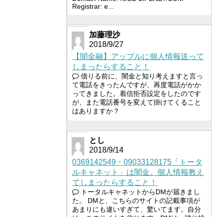
Registrar: e...
加藤理沙
2018/9/27
【闇金融】アップルに個人情報送って
しまったらすること！
借りる前に、闇金と知り考えますと言っ
て電話をきったんですが、再度電話がかか
ってきました。着信拒否設定をしたのです
が、また電話番号を変えて掛けてくること
はありますか？
とし
2018/9/14
0369142549・09033128175「トータ
ルキャネット」は闇金。個人情報教え
てしまったらすること！
トータルキャネットからDMが届きまし
た。 DMと、こちらのサイトの記載事項が
あまりにも違いすぎて、驚いてます。自分