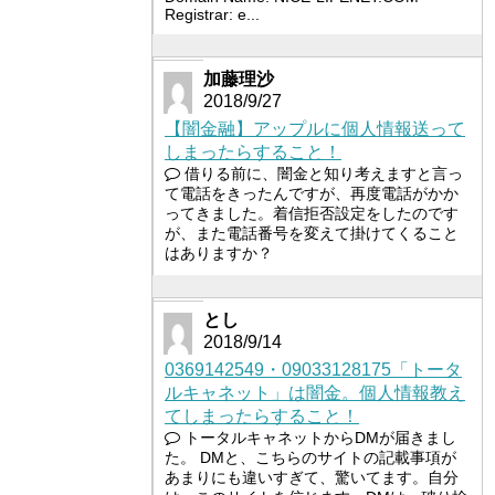
Registrar: e...
加藤理沙
2018/9/27
【闇金融】アップルに個人情報送って
しまったらすること！
借りる前に、闇金と知り考えますと言っ
て電話をきったんですが、再度電話がかか
ってきました。着信拒否設定をしたのです
が、また電話番号を変えて掛けてくること
はありますか？
とし
2018/9/14
0369142549・09033128175「トータ
ルキャネット」は闇金。個人情報教え
てしまったらすること！
トータルキャネットからDMが届きまし
た。 DMと、こちらのサイトの記載事項が
あまりにも違いすぎて、驚いてます。自分