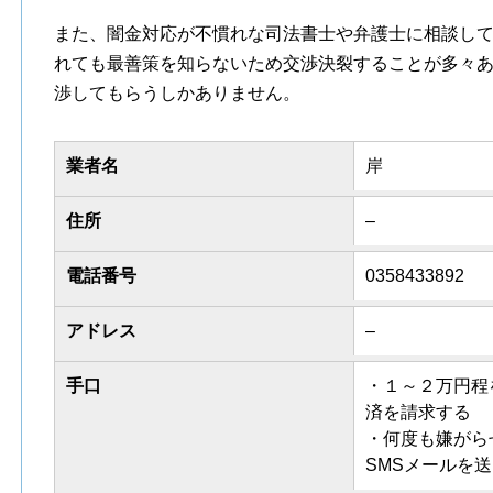
また、闇金対応が不慣れな司法書士や弁護士に相談し
れても最善策を知らないため交渉決裂することが多々
渉してもらうしかありません。
業者名
岸
住所
–
電話番号
0358433892
アドレス
–
手口
・１～２万円程を
済を請求する
・何度も嫌がら
SMSメールを