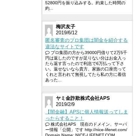
52800円を振り込みする。約束した時間の
約...
梅沢友子
2019/6/12
匿名審査のプロ集団は闇金を紹介する
違法なサイトです
プロ集団の方から39000円借りて2万5千
円は返したのですが足りない分はお金入っ
たら返す言ったので利息で6万払って下さ
い。返せないなら貴方、家族の口座売って
くれと言われて無視してたら私の方に着信
あった...
ヤミ金詐欺株式会社APS
2019/2/9
【闇金融】APSに個人情報送ってしま
ったらすること！
株式会社APS 現在のドメイン、サーバ
ー情報「公開」です http://nice-lifenet.com/
Domain Name: NICE-LIFENET.COM