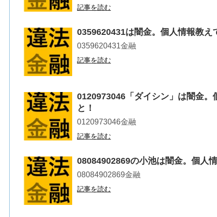
記事を読む
0359620431は闇金。個人情報
0359620431金融
記事を読む
0120973046「ダイシン」は闇
と！
0120973046金融
記事を読む
08084902869の小池は闇金。
08084902869金融
記事を読む