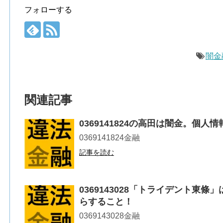
フォローする
闇金
関連記事
0369141824の高田は闇金。個
0369141824金融
記事を読む
0369143028「トライデント東
らすること！
0369143028金融