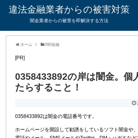
違法金融業者からの被害対策
闇金業者からの被害を即解決する方法
ホーム
090金融
[PR]
0358433892の岸は闇金
たらすること！
0358433892は闇金の電話番号です。
ホームページを開設して勧誘をしているソフト闇金や
電話やメール、SMSメールやTwitter、DM・ハガキ