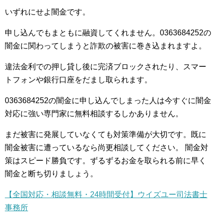
いずれにせよ闇金です。
申し込んでもまともに融資してくれません。0363684252の
闇金に関わってしまうと詐欺の被害に巻き込まれますよ。
違法金利での押し貸し後に完済ブロックされたり、スマー
トフォンや銀行口座をだまし取られます。
0363684252の闇金に申し込んでしまった人は今すぐに闇金
対応に強い専門家に無料相談するしかありません。
まだ被害に発展していなくても対策準備が大切です。既に
闇金被害に遭っているなら尚更相談してください。 闇金対
策はスピード勝負です。ずるずるお金を取られる前に早く
闇金と断ち切りましょう。
【全国対応・相談無料・24時間受付】ウイズユー司法書士
事務所