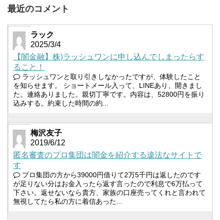
最近のコメント
ラック
2025/3/4
【闇金融】株)ラッシュワンに申し込んでしまったらす
ること！
ラッシュワンと取り引きしなかったですが、体験したこと
を知らせます。 ショートメール入って、LINEあり、開きまし
た。連絡ありました。親切丁寧です。内容は、52800円を振り
込みする。約束した時間の約...
梅沢友子
2019/6/12
匿名審査のプロ集団は闇金を紹介する違法なサイトで
す
プロ集団の方から39000円借りて2万5千円は返したのです
が足りない分はお金入ったら返す言ったので利息で6万払って
下さい。返せないなら貴方、家族の口座売ってくれと言われて
無視してたら私の方に着信あった...