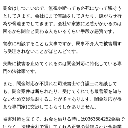
闇金はしつこいので、無視や断っても必死になって騙そう
としてきます。会社にまで電話をしてきたり、嫌がらせ行
為や脅迫までしてきます。会社や家族に迷惑がかかるのは
困るから闇金と関わる人もいるくらい手段が悪質です。
警察に相談することも大事ですが、民事不介入で被害届す
ら受理されないことがほとんどです。
実際に被害を止めてくれるのは闇金対応に特化している専
門の法律家です。
また、闇金対応が不慣れな司法書士や弁護士に相談して
も、闇金案件は断られたり、受けてくれても最善策を知ら
ないため交渉決裂することが多々あります。闇金対応が得
意な専門家に交渉してもらうしかありません。
被害対策を立てて、お金を借りる時には0363684252金融で
はなく、法律金利で貸してくれる正規の登録された金融業