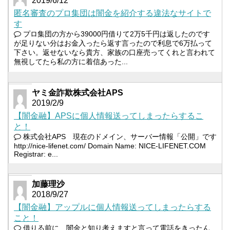
2019/6/12
匿名審査のプロ集団は闇金を紹介する違法なサイトで
す
プロ集団の方から39000円借りて2万5千円は返したのです
が足りない分はお金入ったら返す言ったので利息で6万払って
下さい。返せないなら貴方、家族の口座売ってくれと言われて
無視してたら私の方に着信あった...
ヤミ金詐欺株式会社APS
2019/2/9
【闇金融】APSに個人情報送ってしまったらするこ
と！
株式会社APS 現在のドメイン、サーバー情報「公開」です
http://nice-lifenet.com/ Domain Name: NICE-LIFENET.COM
Registrar: e...
加藤理沙
2018/9/27
【闇金融】アップルに個人情報送ってしまったらする
こと！
借りる前に、闇金と知り考えますと言って電話をきったん