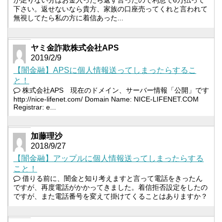
下さい。返せないなら貴方、家族の口座売ってくれと言われて
無視してたら私の方に着信あった...
ヤミ金詐欺株式会社APS
2019/2/9
【闇金融】APSに個人情報送ってしまったらするこ
と！
株式会社APS 現在のドメイン、サーバー情報「公開」です
http://nice-lifenet.com/ Domain Name: NICE-LIFENET.COM
Registrar: e...
加藤理沙
2018/9/27
【闇金融】アップルに個人情報送ってしまったらする
こと！
借りる前に、闇金と知り考えますと言って電話をきったん
ですが、再度電話がかかってきました。着信拒否設定をしたの
ですが、また電話番号を変えて掛けてくることはありますか？