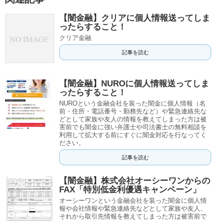
【闇金融】クリアに個人情報送ってしま
ったらすること！
クリア金融
記事を読む
【闇金融】NUROに個人情報送ってしま
ったらすること！
NUROという金融会社を装った闇金に個人情報（名
前・住所・電話番号・勤務先など）や緊急連絡先な
どとして家族や友人の情報を教えてしまった方は被
害前でも闇金に強い弁護士や司法書士の無料相談を
利用して拡大する前にすぐに闇金対応を行なってく
ださい。
記事を読む
【闇金融】株式会社オーシーワンからの
FAX「特別低金利優遇キャンペーン」
オーシーワンという金融会社を装った闇金に個人情
報や会社情報や緊急連絡先などとして家族や友人、
それから取引先情報を教えてしまった方は被害前で