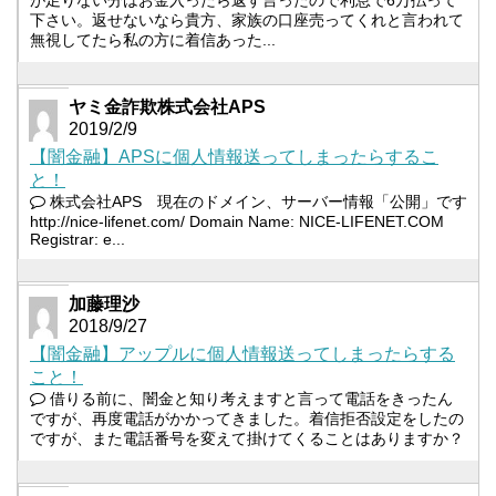
が足りない分はお金入ったら返す言ったので利息で6万払って
下さい。返せないなら貴方、家族の口座売ってくれと言われて
無視してたら私の方に着信あった...
ヤミ金詐欺株式会社APS
2019/2/9
【闇金融】APSに個人情報送ってしまったらするこ
と！
株式会社APS 現在のドメイン、サーバー情報「公開」です
http://nice-lifenet.com/ Domain Name: NICE-LIFENET.COM
Registrar: e...
加藤理沙
2018/9/27
【闇金融】アップルに個人情報送ってしまったらする
こと！
借りる前に、闇金と知り考えますと言って電話をきったん
ですが、再度電話がかかってきました。着信拒否設定をしたの
ですが、また電話番号を変えて掛けてくることはありますか？