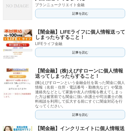
ブランニュークリエイト金融
記事を読む
【闇金融】LIFEライフに個人情報送って
しまったらすること！
LIFEライフ金融
記事を読む
【闇金融】(株)えびすローンに個人情報
送ってしまったらすること！
(株)えびすローンという金融会社を装った闇金に個人
情報（名前・住所・電話番号・勤務先など）や緊急
連絡先などとして家族や友人の情報を教えてしまっ
た方は被害前でも闇金に強い弁護士や司法書士の無
料相談を利用して拡大する前にすぐに闇金対応を行
なってください。
記事を読む
【闇金融】インクリエイトに個人情報送