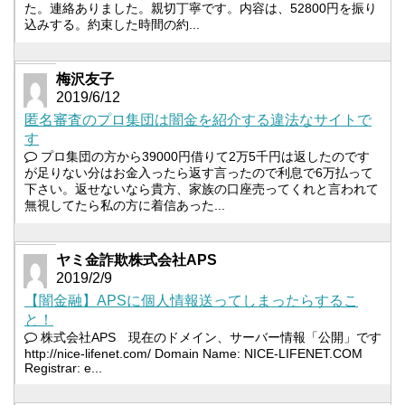
た。連絡ありました。親切丁寧です。内容は、52800円を振り
込みする。約束した時間の約...
梅沢友子
2019/6/12
匿名審査のプロ集団は闇金を紹介する違法なサイトで
す
プロ集団の方から39000円借りて2万5千円は返したのです
が足りない分はお金入ったら返す言ったので利息で6万払って
下さい。返せないなら貴方、家族の口座売ってくれと言われて
無視してたら私の方に着信あった...
ヤミ金詐欺株式会社APS
2019/2/9
【闇金融】APSに個人情報送ってしまったらするこ
と！
株式会社APS 現在のドメイン、サーバー情報「公開」です
http://nice-lifenet.com/ Domain Name: NICE-LIFENET.COM
Registrar: e...