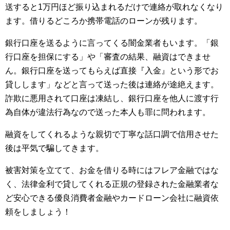
送すると1万円ほど振り込まれるだけで連絡が取れなくなり
ます。借りるどころか携帯電話のローンが残ります。
銀行口座を送るように言ってくる闇金業者もいます。「銀
行口座を担保にする」や「審査の結果、融資はできませ
ん。銀行口座を送ってもらえば直接『入金』という形でお
貸しします」などと言って送った後は連絡が途絶えます。
詐欺に悪用されて口座は凍結し、銀行口座を他人に渡す行
為自体が違法行為なので送った本人も罪に問われます。
融資をしてくれるような親切で丁寧な話口調で信用させた
後は平気で騙してきます。
被害対策を立てて、お金を借りる時にはフレア金融ではな
く、法律金利で貸してくれる正規の登録された金融業者な
ど安心できる優良消費者金融やカードローン会社に融資依
頼をしましょう！