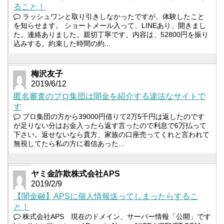
ること！
ラッシュワンと取り引きしなかったですが、体験したこと
を知らせます。 ショートメール入って、LINEあり、開きまし
た。連絡ありました。親切丁寧です。内容は、52800円を振り
込みする。約束した時間の約...
梅沢友子
2019/6/12
匿名審査のプロ集団は闇金を紹介する違法なサイトで
す
プロ集団の方から39000円借りて2万5千円は返したのです
が足りない分はお金入ったら返す言ったので利息で6万払って
下さい。返せないなら貴方、家族の口座売ってくれと言われて
無視してたら私の方に着信あった...
ヤミ金詐欺株式会社APS
2019/2/9
【闇金融】APSに個人情報送ってしまったらするこ
と！
株式会社APS 現在のドメイン、サーバー情報「公開」です