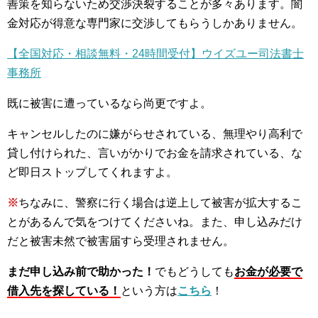
善策を知らないため交渉決裂することが多々あります。闇
金対応が得意な専門家に交渉してもらうしかありません。
【全国対応・相談無料・24時間受付】ウイズユー司法書士
事務所
既に被害に遭っているなら尚更ですよ。
キャンセルしたのに嫌がらせされている、無理やり高利で
貸し付けられた、言いがかりでお金を請求されている、な
ど即日ストップしてくれますよ。
※
ちなみに、警察に行く場合は逆上して被害が拡大するこ
とがあるんで気をつけてくださいね。また、申し込みだけ
だと被害未然で被害届すら受理されません。
まだ申し込み前で助かった！
でもどうしても
お金が必要で
借入先を探している！
という方は
こちら
！