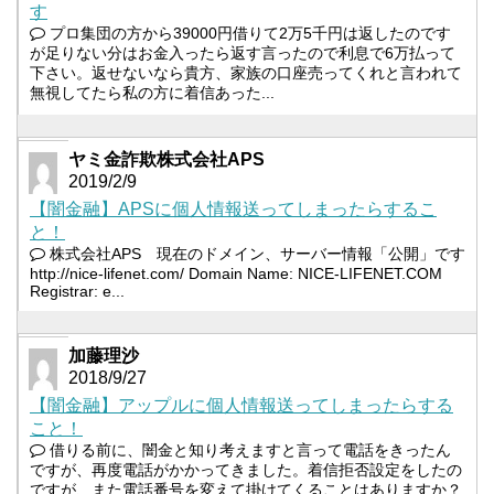
す
プロ集団の方から39000円借りて2万5千円は返したのです
が足りない分はお金入ったら返す言ったので利息で6万払って
下さい。返せないなら貴方、家族の口座売ってくれと言われて
無視してたら私の方に着信あった...
ヤミ金詐欺株式会社APS
2019/2/9
【闇金融】APSに個人情報送ってしまったらするこ
と！
株式会社APS 現在のドメイン、サーバー情報「公開」です
http://nice-lifenet.com/ Domain Name: NICE-LIFENET.COM
Registrar: e...
加藤理沙
2018/9/27
【闇金融】アップルに個人情報送ってしまったらする
こと！
借りる前に、闇金と知り考えますと言って電話をきったん
ですが、再度電話がかかってきました。着信拒否設定をしたの
ですが、また電話番号を変えて掛けてくることはありますか？