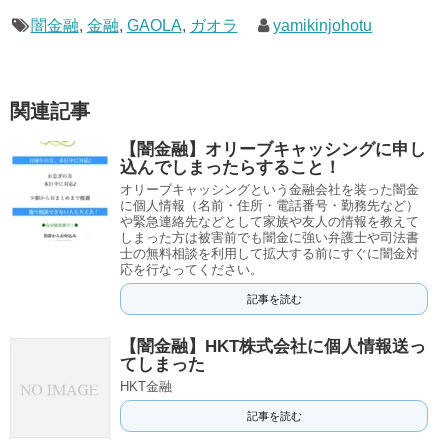
闇金融
,
金融
,
GAOLA
,
ガオラ
yamikinjohotu
関連記事
【闇金融】オリーブキャッシングに申し
込んでしまったらすること！
オリーブキャッシングという金融会社を装った闇金
に個人情報（名前・住所・電話番号・勤務先など）
や緊急連絡先などとして家族や友人の情報を教えて
しまった方は被害前でも闇金に強い弁護士や司法書
士の無料相談を利用して拡大する前にすぐに闇金対
応を行なってください。
記事を読む
【闇金融】HKT株式会社に個人情報送っ
てしまった
HKT金融
記事を読む