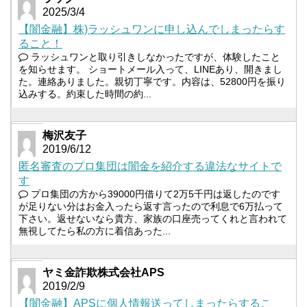
2025/3/4
【闇金融】株)ラッシュワンに申し込んでしまったらす
ること！
ラッシュワンと取り引きしなかったですが、体験したこと
を知らせます。 ショートメール入って、LINEあり、開きまし
た。連絡ありました。親切丁寧です。内容は、52800円を振り
込みする。約束した時間の約...
梅沢友子
2019/6/12
匿名審査のプロ集団は闇金を紹介する違法なサイトで
す
プロ集団の方から39000円借りて2万5千円は返したのです
が足りない分はお金入ったら返す言ったので利息で6万払って
下さい。返せないなら貴方、家族の口座売ってくれと言われて
無視してたら私の方に着信あった...
ヤミ金詐欺株式会社APS
2019/2/9
【闇金融】APSに個人情報送ってしまったらするこ