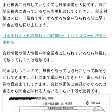
まだ被害に発展していなくても対策準備が大切です。既に
闇金被害に遭っているなら尚更相談してください。 闇金対
策はスピード勝負です。ずるずるお金を取られる前に早く
闇金と断ち切りましょう。
【全国対応・相談無料・24時間受付】ウイズユー司法書士
事務所
会社情報や個人情報を闇金業者に知られているなら無視し
て放っておくのは危険です。
闇金はしつこいので、無視や断っても必死になって騙そう
としてきます。会社にまで電話をしてきたり、嫌がらせ行
為や脅迫までしてきます。会社や家族に迷惑がかかるのは
困るから闇金と関わる人もいるくらい手段が悪質です。