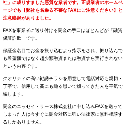
社」に成りすました悪質な業者です。正規業者のホームペ
ージでも【弊社を名乗る不審なFAXにご注意ください】と
注意喚起がありました。
FAXを事業者に送り付ける闇金の手口はほとんどが「融資
保証詐欺」です。
保証金名目でお金を振り込むよう指示をされ、振り込んで
も希望額ではなく超少額融資または融資すら実行されない
という内容です。
クオリティの高い勧誘チラシを用意して電話対応も親切・
丁寧で、信用して藁にも縋る思いで頼ってきた人を平気で
騙します。
闇金のニッセイ・リース株式会社に申し込みFAXを送って
しまった人は今すぐに闇金対応に強い法律家に無料相談す
るしかありません。