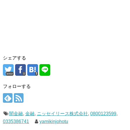
シェアする
error
0
フォローする
闇金融
,
金融
,
ニッセイリース株式会社
,
0800123599
,
0335386741
yamikinjohotu