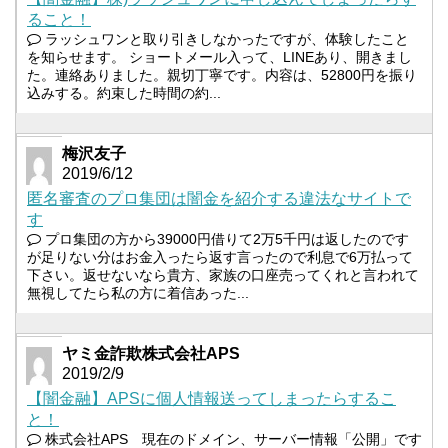
ること！
ラッシュワンと取り引きしなかったですが、体験したこと
を知らせます。 ショートメール入って、LINEあり、開きまし
た。連絡ありました。親切丁寧です。内容は、52800円を振り
込みする。約束した時間の約...
梅沢友子
2019/6/12
匿名審査のプロ集団は闇金を紹介する違法なサイトで
す
プロ集団の方から39000円借りて2万5千円は返したのです
が足りない分はお金入ったら返す言ったので利息で6万払って
下さい。返せないなら貴方、家族の口座売ってくれと言われて
無視してたら私の方に着信あった...
ヤミ金詐欺株式会社APS
2019/2/9
【闇金融】APSに個人情報送ってしまったらするこ
と！
株式会社APS 現在のドメイン、サーバー情報「公開」です