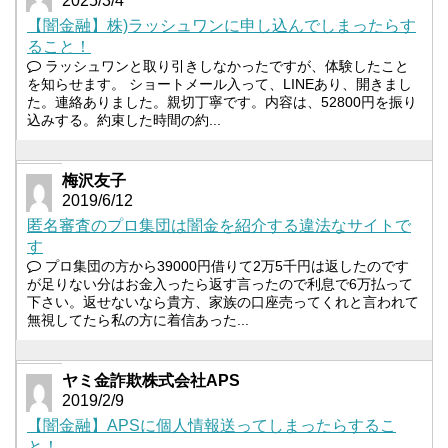
2025/3/4
【闇金融】株)ラッシュワンに申し込んでしまったらす
ること！
ラッシュワンと取り引きしなかったですが、体験したこと
を知らせます。 ショートメール入って、LINEあり、開きまし
た。連絡ありました。親切丁寧です。内容は、52800円を振り
込みする。約束した時間の約...
梅沢友子
2019/6/12
匿名審査のプロ集団は闇金を紹介する違法なサイトで
す
プロ集団の方から39000円借りて2万5千円は返したのです
が足りない分はお金入ったら返す言ったので利息で6万払って
下さい。返せないなら貴方、家族の口座売ってくれと言われて
無視してたら私の方に着信あった...
ヤミ金詐欺株式会社APS
2019/2/9
【闇金融】APSに個人情報送ってしまったらするこ
と！