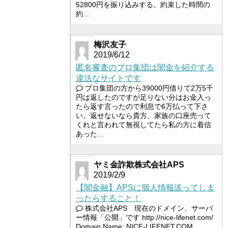
52800円を振り込みする。約束した時間の
約...
梅沢友子
2019/6/12
匿名審査のプロ集団は闇金を紹介する
違法なサイトです
プロ集団の方から39000円借りて2万5千
円は返したのですが足りない分はお金入っ
たら返す言ったので利息で6万払って下さ
い。返せないなら貴方、家族の口座売って
くれと言われて無視してたら私の方に着信
あった...
ヤミ金詐欺株式会社APS
2019/2/9
【闇金融】APSに個人情報送ってしま
ったらすること！
株式会社APS 現在のドメイン、サーバ
ー情報「公開」です http://nice-lifenet.com/
Domain Name: NICE-LIFENET.COM