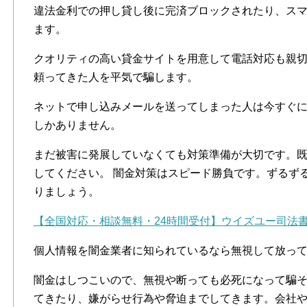
違法金利での押し貸し後に完済ブロックされたり、ス
ます。
クオリティの高い貸金サイトを用意して電話対応も親
頼ってきた人を平気で騙します。
ネットで申し込みメールを送ってしまった人は今すぐ
しかありません。
まだ被害に発展していなくても対策準備が大切です。
してください。 闇金対策はスピード勝負です。ずるず
りましょう。
【全国対応・相談無料・24時間受付】ウイズユー司法
個人情報を闇金業者に知られているなら無視して放っ
闇金はしつこいので、無視や断っても必死になって騙
てきたり、嫌がらせ行為や脅迫までしてきます。会社