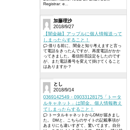
Registrar: e...
加藤理沙
2018/9/27
【闇金融】アップルに個人情報送って
しまったらすること！
借りる前に、闇金と知り考えますと言っ
て電話をきったんですが、再度電話がかか
ってきました。着信拒否設定をしたのです
が、また電話番号を変えて掛けてくること
はありますか？
とし
2018/9/14
0369142549・09033128175「トータ
ルキャネット」は闇金。個人情報教え
てしまったらすること！
トータルキャネットからDMが届きまし
た。 DMと、こちらのサイトの記載事項が
あまりにも違いすぎて、驚いてます。自分