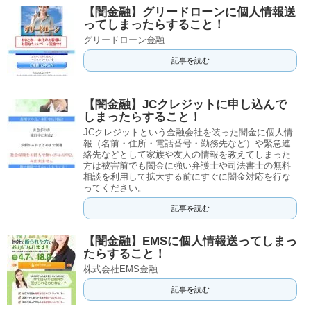
【闇金融】グリードローンに個人情報送
ってしまったらすること！
グリードローン金融
記事を読む
【闇金融】JCクレジットに申し込んで
しまったらすること！
JCクレジットという金融会社を装った闇金に個人情
報（名前・住所・電話番号・勤務先など）や緊急連
絡先などとして家族や友人の情報を教えてしまった
方は被害前でも闇金に強い弁護士や司法書士の無料
相談を利用して拡大する前にすぐに闇金対応を行な
ってください。
記事を読む
【闇金融】EMSに個人情報送ってしまっ
たらすること！
株式会社EMS金融
記事を読む