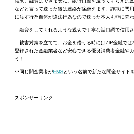
結果、融資はできません。銀行口座を送ってもらえば
などと言って送った後は連絡が途絶えます。詐欺に悪
に渡す行為自体が違法行為なので送った本人も罪に問
融資をしてくれるような親切で丁寧な話口調で信用さ
被害対策を立てて、お金を借りる時にはZIP金融では
登録された金融業者など安心できる優良消費者金融や
う！
※同じ闇金業者が
EMS
という名前で新たな闇金サイト
スポンサーリンク