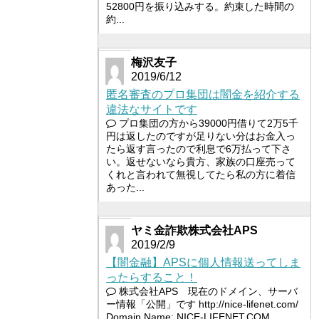
52800円を振り込みする。約束した時間の
約...
梅沢友子
2019/6/12
匿名審査のプロ集団は闇金を紹介する
違法なサイトです
プロ集団の方から39000円借りて2万5千
円は返したのですが足りない分はお金入っ
たら返す言ったので利息で6万払って下さ
い。返せないなら貴方、家族の口座売って
くれと言われて無視してたら私の方に着信
あった...
ヤミ金詐欺株式会社APS
2019/2/9
【闇金融】APSに個人情報送ってしま
ったらすること！
株式会社APS 現在のドメイン、サーバ
ー情報「公開」です http://nice-lifenet.com/
Domain Name: NICE-LIFENET.COM