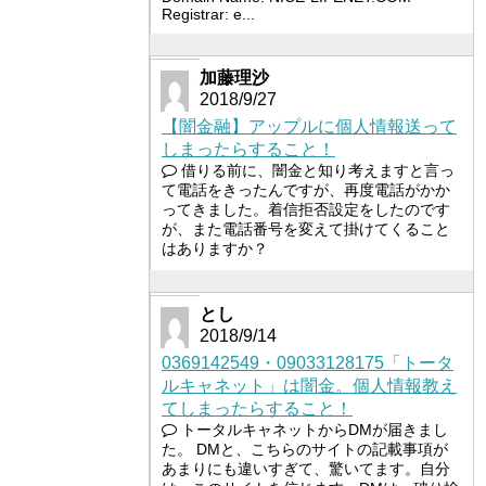
Registrar: e...
加藤理沙
2018/9/27
【闇金融】アップルに個人情報送って
しまったらすること！
借りる前に、闇金と知り考えますと言っ
て電話をきったんですが、再度電話がかか
ってきました。着信拒否設定をしたのです
が、また電話番号を変えて掛けてくること
はありますか？
とし
2018/9/14
0369142549・09033128175「トータ
ルキャネット」は闇金。個人情報教え
てしまったらすること！
トータルキャネットからDMが届きまし
た。 DMと、こちらのサイトの記載事項が
あまりにも違いすぎて、驚いてます。自分