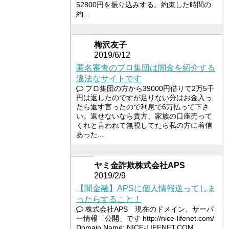
52800円を振り込みする。約束した時間の
約...
梅沢友子
2019/6/12
匿名審査のプロ集団は闇金を紹介する
違法なサイトです
プロ集団の方から39000円借りて2万5千
円は返したのですが足りない分はお金入っ
たら返す言ったので利息で6万払って下さ
い。返せないなら貴方、家族の口座売って
くれと言われて無視してたら私の方に着信
あった...
ヤミ金詐欺株式会社APS
2019/2/9
【闇金融】APSに個人情報送ってしま
ったらすること！
株式会社APS 現在のドメイン、サーバ
ー情報「公開」です http://nice-lifenet.com/
Domain Name: NICE-LIFENET.COM