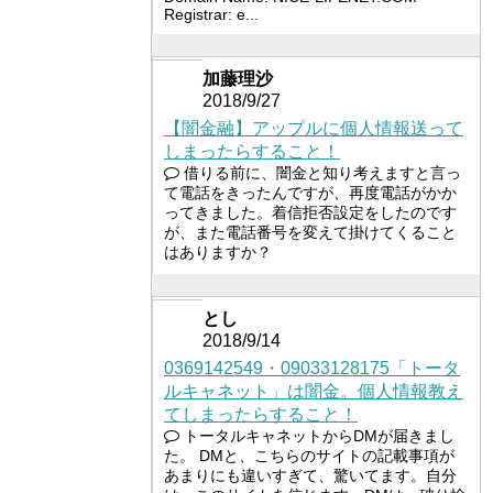
Registrar: e...
加藤理沙
2018/9/27
【闇金融】アップルに個人情報送って
しまったらすること！
借りる前に、闇金と知り考えますと言っ
て電話をきったんですが、再度電話がかか
ってきました。着信拒否設定をしたのです
が、また電話番号を変えて掛けてくること
はありますか？
とし
2018/9/14
0369142549・09033128175「トータ
ルキャネット」は闇金。個人情報教え
てしまったらすること！
トータルキャネットからDMが届きまし
た。 DMと、こちらのサイトの記載事項が
あまりにも違いすぎて、驚いてます。自分