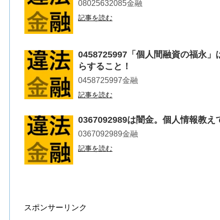
08025632085金融
記事を読む
0458725997「個人間融資の福
らすること！
0458725997金融
記事を読む
0367092989は闇金。個人情報
0367092989金融
記事を読む
スポンサーリンク