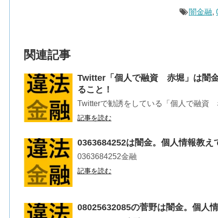
闇金融
,
関連記事
Twitter「個人で融資 赤堀」は
ること！
Twitterで勧誘をしている「個人で融資
記事を読む
0363684252は闇金。個人情報
0363684252金融
記事を読む
08025632085の菅野は闇金。