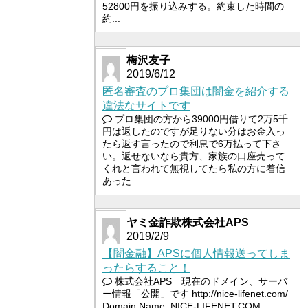
52800円を振り込みする。約束した時間の
約...
梅沢友子
2019/6/12
匿名審査のプロ集団は闇金を紹介する
違法なサイトです
プロ集団の方から39000円借りて2万5千
円は返したのですが足りない分はお金入っ
たら返す言ったので利息で6万払って下さ
い。返せないなら貴方、家族の口座売って
くれと言われて無視してたら私の方に着信
あった...
ヤミ金詐欺株式会社APS
2019/2/9
【闇金融】APSに個人情報送ってしま
ったらすること！
株式会社APS 現在のドメイン、サーバ
ー情報「公開」です http://nice-lifenet.com/
Domain Name: NICE-LIFENET.COM