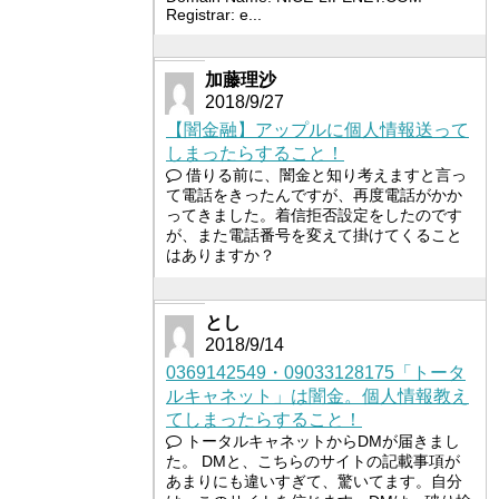
Registrar: e...
加藤理沙
2018/9/27
【闇金融】アップルに個人情報送って
しまったらすること！
借りる前に、闇金と知り考えますと言っ
て電話をきったんですが、再度電話がかか
ってきました。着信拒否設定をしたのです
が、また電話番号を変えて掛けてくること
はありますか？
とし
2018/9/14
0369142549・09033128175「トータ
ルキャネット」は闇金。個人情報教え
てしまったらすること！
トータルキャネットからDMが届きまし
た。 DMと、こちらのサイトの記載事項が
あまりにも違いすぎて、驚いてます。自分