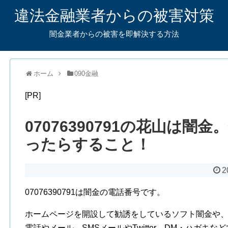
違法金融業者からの被害対策
闇金業者からの被害を即解決する方法
ホーム
090金融
[PR]
07076390791の花山は闇
ったらすること！
2
07076390791は闇金の電話番号です。
ホームページを開設して勧誘をしているソフト闇金や
電話やメール、SMSメールやTwitter、DM・ハガキ